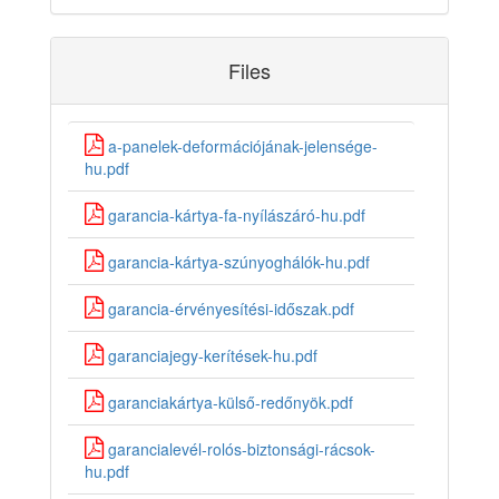
Files
a-panelek-deformációjának-jelensége-
hu.pdf
garancia-kártya-fa-nyílászáró-hu.pdf
garancia-kártya-szúnyoghálók-hu.pdf
garancia-érvényesítési-időszak.pdf
garanciajegy-kerítések-hu.pdf
garanciakártya-külső-redőnyök.pdf
garancialevél-rolós-biztonsági-rácsok-
hu.pdf