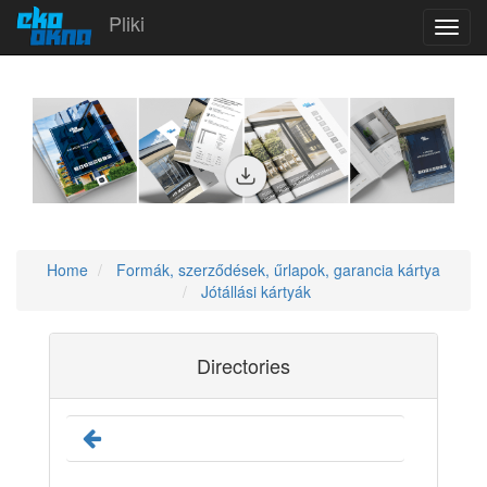
Pliki
Toggl
navig
Home
Formák, szerződések, űrlapok, garancia kártya
Jótállási kártyák
Directories