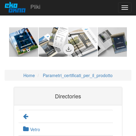
Pliki
Toggl
navig
Home
Parametri_certificati_per_il_prodotto
Directories
Vetro