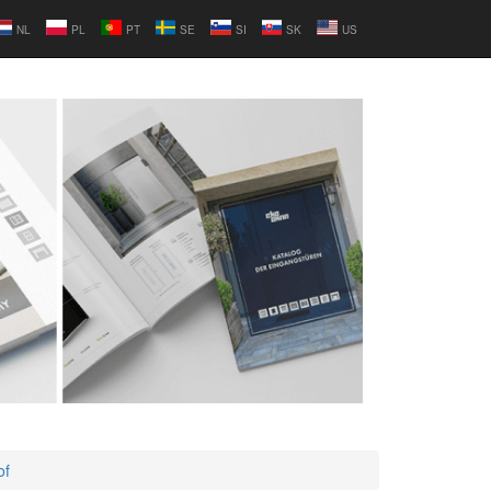
NL
PL
PT
SE
SI
SK
US
of