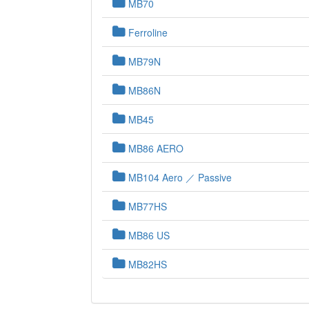
MB70
Ferroline
MB79N
MB86N
MB45
MB86 AERO
MB104 Aero ／ Passive
MB77HS
MB86 US
MB82HS