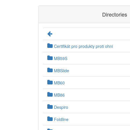
Directories
Certifikát pro produkty proti ohni
MB59S
MBSlide
MB60
MB86
Despiro
Foldline