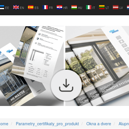
EE
EN
ES
FR
HR
HU
IT
LT
LV
Home
Parametry_certifikaty_pro_produkt
Okna a dvere
Alupr