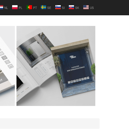
NL
PL
PT
SE
SI
SK
US