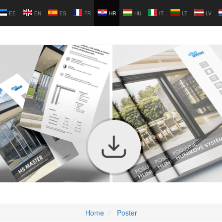
EE
EN
ES
FR
HR
HU
IT
LT
LV
Home
Poster