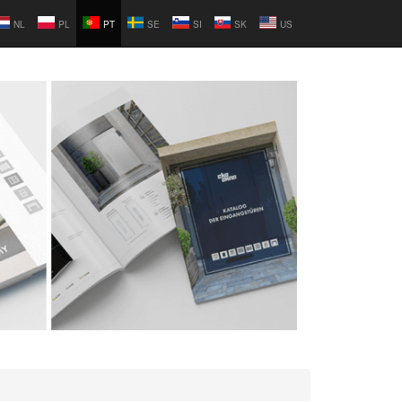
NL
PL
PT
SE
SI
SK
US