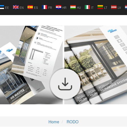
EE
EN
ES
FR
HR
HU
IT
LT
LV
Home
RODO