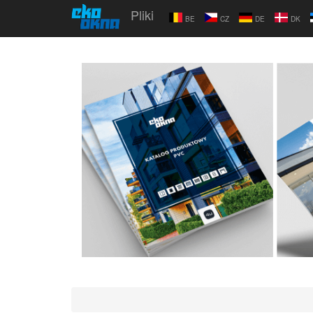
Pliki
BE
CZ
DE
DK